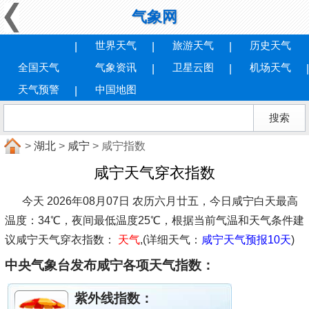
气象网
世界天气
旅游天气
历史天气
全国天气
气象资讯
卫星云图
机场天气
天气预警
中国地图
>
湖北
>
咸宁
> 咸宁指数
咸宁天气穿衣指数
今天 2026年08月07日 农历六月廿五，今日咸宁白天最高
温度：34℃，夜间最低温度25℃，根据当前气温和天气条件建
议
咸宁天气穿衣指数：
天气
,(详细天气：
咸宁天气预报10天
)
中央气象台发布咸宁各项天气指数：
紫外线指数：