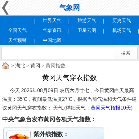
气象网
世界天气
旅游天气
历史天气
全国天气
气象资讯
卫星云图
机场天气
天气预警
中国地图
>
湖北
>
黄冈
> 黄冈指数
黄冈天气穿衣指数
今天 2026年08月09日 农历六月廿七，今日黄冈白天最高
温度：35℃，夜间最低温度27℃，根据当前气温和天气条件建
议
黄冈天气穿衣指数：
天气
,(详细天气：
黄冈天气预报10天
)
中央气象台发布黄冈各项天气指数：
紫外线指数：