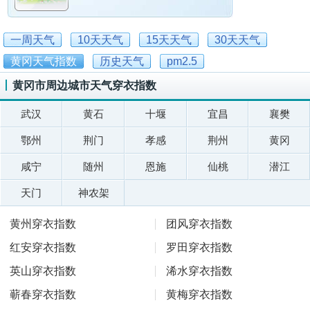
一周天气
10天天气
15天天气
30天天气
黄冈天气指数
历史天气
pm2.5
黄冈市周边城市天气穿衣指数
武汉
黄石
十堰
宜昌
襄樊
鄂州
荆门
孝感
荆州
黄冈
咸宁
随州
恩施
仙桃
潜江
天门
神农架
黄州穿衣指数
团风穿衣指数
红安穿衣指数
罗田穿衣指数
英山穿衣指数
浠水穿衣指数
蕲春穿衣指数
黄梅穿衣指数