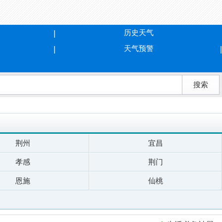
历史天气
天气预警
荆州
宜昌
孝感
荆门
恩施
仙桃