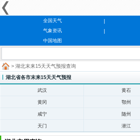
全国天气
气象资讯
中国地图
> 湖北末来15天天气预报查询
湖北省各市末来15天天气预报
武汉
黄石
黄冈
鄂州
咸宁
随州
天门
潜江