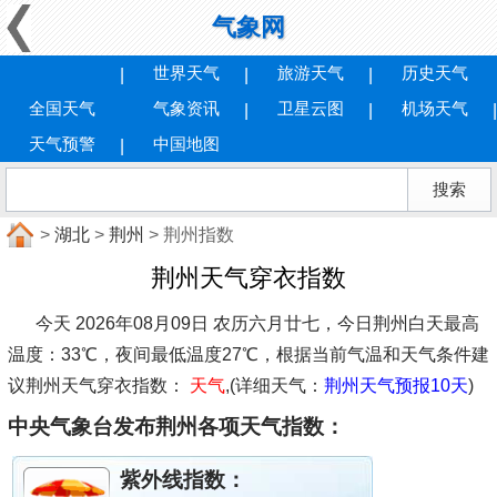
气象网
世界天气
旅游天气
历史天气
全国天气
气象资讯
卫星云图
机场天气
天气预警
中国地图
>
湖北
>
荆州
> 荆州指数
荆州天气穿衣指数
今天 2026年08月09日 农历六月廿七，今日荆州白天最高
温度：33℃，夜间最低温度27℃，根据当前气温和天气条件建
议
荆州天气穿衣指数：
天气
,(详细天气：
荆州天气预报10天
)
中央气象台发布荆州各项天气指数：
紫外线指数：