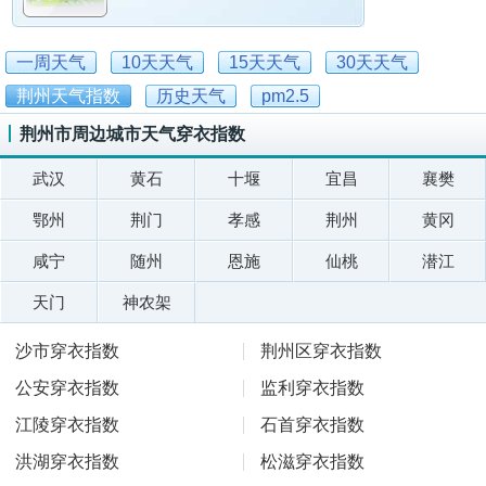
一周天气
10天天气
15天天气
30天天气
荆州天气指数
历史天气
pm2.5
荆州市周边城市天气穿衣指数
武汉
黄石
十堰
宜昌
襄樊
鄂州
荆门
孝感
荆州
黄冈
咸宁
随州
恩施
仙桃
潜江
天门
神农架
沙市穿衣指数
荆州区穿衣指数
公安穿衣指数
监利穿衣指数
江陵穿衣指数
石首穿衣指数
洪湖穿衣指数
松滋穿衣指数