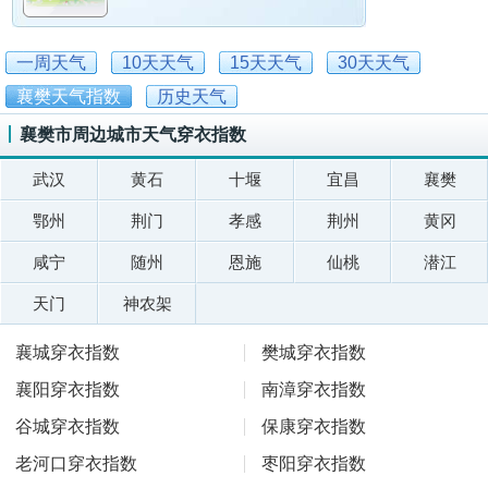
一周天气
10天天气
15天天气
30天天气
襄樊天气指数
历史天气
襄樊市周边城市天气穿衣指数
武汉
黄石
十堰
宜昌
襄樊
鄂州
荆门
孝感
荆州
黄冈
咸宁
随州
恩施
仙桃
潜江
天门
神农架
襄城穿衣指数
樊城穿衣指数
襄阳穿衣指数
南漳穿衣指数
谷城穿衣指数
保康穿衣指数
老河口穿衣指数
枣阳穿衣指数