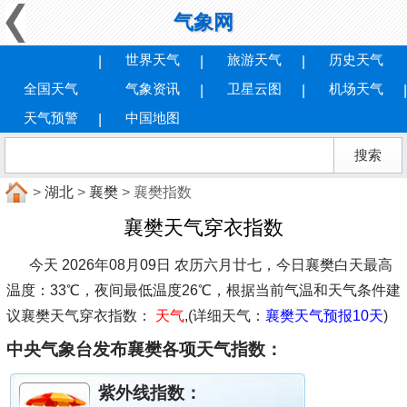
气象网
世界天气
旅游天气
历史天气
全国天气
气象资讯
卫星云图
机场天气
天气预警
中国地图
>
湖北
>
襄樊
> 襄樊指数
襄樊天气穿衣指数
今天 2026年08月09日 农历六月廿七，今日襄樊白天最高
温度：33℃，夜间最低温度26℃，根据当前气温和天气条件建
议
襄樊天气穿衣指数：
天气
,(详细天气：
襄樊天气预报10天
)
中央气象台发布襄樊各项天气指数：
紫外线指数：