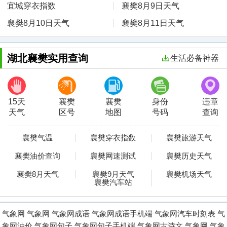
宜城穿衣指数
襄樊8月9日天气
襄樊8月10日天气
襄樊8月11日天气
湖北襄樊实用查询
生活必备神器
15天
襄樊
襄樊
身份
违章
天气
区号
地图
号码
查询
襄樊气温
襄樊穿衣指数
襄樊旅游天气
襄樊油价查询
襄樊网速测试
襄樊历史天气
襄樊8月天气
襄樊9月天气
襄樊机场天气
襄樊汽车站
气象网
气象网
气象网成语
气象网成语手机端
气象网汽车时刻表
气
象网油价
气象网句子
气象网句子手机端
气象网古诗文
气象网
气象