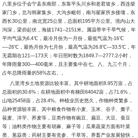
八里乡位于会宁县东南部，东靠平头川乡和老君坡乡，西连柴
家门乡，北与韩家集乡、大沟乡毗邻，南与翟家所乡接壤，东
西长30公里，南北宽25公里，总面积195平方公里。境内山大
沟深，梁峁起伏，海拔1741--2151米。属温带半干旱气候，年
平均气温为6.4℃，最冷月份为一月份，最低气温为-16℃
—-26℃，最热月份为七月份，最高气温为26.8℃—33.5℃，年
无霜期在121—173天；年日照时数为1849.7—2777.2小时，
年降雨量300—400毫米，且主要集中在七、八、九三个月，
占年总降雨量的58%左右。。
八里湾乡土地资源比较丰富。其中耕地面积8.95万亩，占
总面积的30.6%；在耕地面积中有梯田64042亩，占71.6%，
山地25458亩，占28.4%。种植业历史悠久，作物种类繁多，
品种资源较丰富。其中粮食作物有小麦、玉米、谷子、糜子、
莜麦、洋芋、荞麦等，豆类作物有豌豆、扁豆、大豆、蚕豆
等；油料类作物主要有胡麻、麻子等；瓜果蔬菜方面有叶菜
类、葱蒜类；药材主要有党参、干草等。养畜产业发展较快，