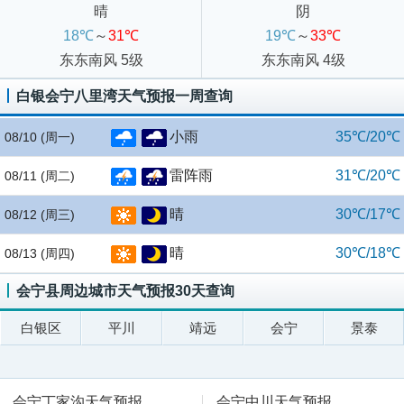
晴
阴
18℃
～
31℃
19℃
～
33℃
东东南风 5级
东东南风 4级
白银会宁八里湾天气预报一周查询
小雨
35℃/20℃
08/10
(周一)
雷阵雨
31℃/20℃
08/11
(周二)
晴
30℃/17℃
08/12
(周三)
晴
30℃/18℃
08/13
(周四)
会宁县周边城市天气预报30天查询
白银区
平川
靖远
会宁
景泰
会宁丁家沟天气预报
会宁中川天气预报