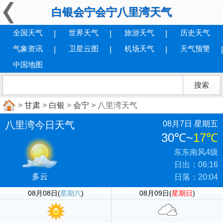
白银会宁会宁八里湾天气
全国天气
世界天气
旅游天气
历史天气
气象资讯
卫星云图
机场天气
天气预警
中国地图
>
甘肃
>
白银
>
会宁
> 八里湾天气
八里湾今日天气
08月7日 星期五
30℃
~
17℃
东东南风4级
日出：06:16
多云
日落：20:04
08月08日(
星期六
)
08月09日(
星期日
)