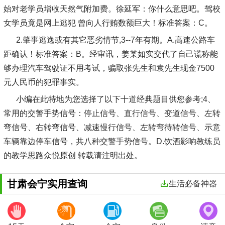
始对老学员增收天然气附加费。徐延军：你什么意思吧。驾校
女学员竟是网上逃犯 曾向人行贿数额巨大！标准答案：C。
2.肇事逃逸或有其它恶劣情节,3--7年有期。A.高速公路车
距确认！标准答案：B。经审讯，姜某如实交代了自己谎称能
够办理汽车驾驶证不用考试，骗取张先生和袁先生现金7500
元人民币的犯罪事实。
小编在此特地为您选择了以下十道经典题目供您参考;4、
常用的交警手势信号：停止信号、直行信号、变道信号、左转
弯信号、右转弯信号、减速慢行信号、左转弯待转信号、示意
车辆靠边停车信号，共八种交警手势信号。D.饮酒影响教练员
的教学思路众悦原创 转载请注明出处。
甘肃会宁实用查询
生活必备神器