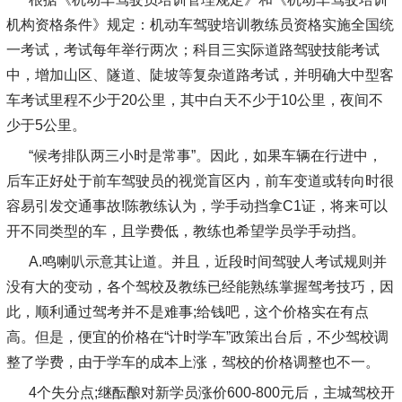
机构资格条件》规定：机动车驾驶培训教练员资格实施全国统
一考试，考试每年举行两次；科目三实际道路驾驶技能考试
中，增加山区、隧道、陡坡等复杂道路考试，并明确大中型客
车考试里程不少于20公里，其中白天不少于10公里，夜间不
少于5公里。
“候考排队两三小时是常事”。因此，如果车辆在行进中，
后车正好处于前车驾驶员的视觉盲区内，前车变道或转向时很
容易引发交通事故!陈教练认为，学手动挡拿C1证，将来可以
开不同类型的车，且学费低，教练也希望学员学手动挡。
A.鸣喇叭示意其让道。并且，近段时间驾驶人考试规则并
没有大的变动，各个驾校及教练已经能熟练掌握驾考技巧，因
此，顺利通过驾考并不是难事;给钱吧，这个价格实在有点
高。但是，便宜的价格在“计时学车”政策出台后，不少驾校调
整了学费，由于学车的成本上涨，驾校的价格调整也不一。
4个失分点;继酝酿对新学员涨价600-800元后，主城驾校开