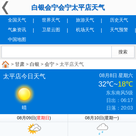
白银会宁会宁太平店天气
全国天气
世界天气
旅游天气
历史天气
气象资讯
卫星云图
机场天气
天气预警
中国地图
>
甘肃
>
白银
>
会宁
> 太平店天气
太平店今日天气
08月8日 星期六
32℃
~
18℃
东东南风5级
日出：06:17
晴
日落：20:03
08月09日(
星期日
)
08月10日(星期一)