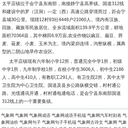
太平店镇位于会宁县东南部，南接静宁县高界镇。国道312线
和建设中的罗（汉洞）—定（西）高速公路穿境而过，距会宁
县城30公里。现辖12村93社4448户21060人。境内有汉族、
回族、藏族等民族居住。全乡流域面积139.9平方公里，耕地
面积70364亩，其中梯田6.9万亩,农业作物以豌豆、扁豆、荞
麦、莜麦、小麦、玉米为主。境内梁峁连绵，沟壑纵横，属典
型的二阴山地旱作农业区。
太平店镇现有六年制小学12所，普通完全中学1所，初级
中学1所，九年制学校1所，在校小学生3606人，初中生2186
人，高中生410人，有教职工291人。有卫生院2所，其中太平
卫生院为中心卫生院。国道及县乡公路纵横交错，村村通公
路。光缆通讯开通，村村通电通电话，是会宁县东南部国道
312线上的一个重要集镇。
气象网
气象网
气象网成语
气象网成语手机端
气象网汽车时刻表
气
象网油价
气象网句子
气象网句子手机端
气象网古诗文
气象网
气象