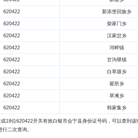
620422
新添堡回族乡
620422
柴家门乡
620422
汉家岔乡
620422
河畔镇
620422
甘沟驿镇
620422
白草塬乡
620422
翟所乡
620422
草滩乡
620422
韩家集乡
或18位620422开关有效白银市会宁县身份证号码，可以查到该h
进行二次查询。