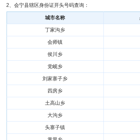
2、会宁县辖区身份证开头号码查询：
城市名称
丁家沟乡
会师镇
侯川乡
党岘乡
刘家寨子乡
四房乡
土高山乡
大沟乡
头寨子镇
掌里乡