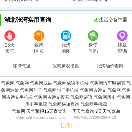
湖北张湾实用查询
生活必备神器
15天
张湾
张湾
身份
违章
天气
区号
地图
号码
查询
张湾气温
张湾穿衣指数
张湾油价查询
气象网
气象网
气象网成语
气象网成语手机端
气象网汽车时刻表
气
象网油价
气象网句子
气象网句子手机端
气象网古诗文
气象网
气象
网古诗文手机端
气象网古诗文搜索
气象网谜语
气象网历史
气象网
历史手机端
气象网快递查询
气象网手机端
气象网 天气预报15天查查询 一周天气查询 7天天气查询
Copyright © m.qixiangwang.com 桂ICP备2022004389号-10
顶部