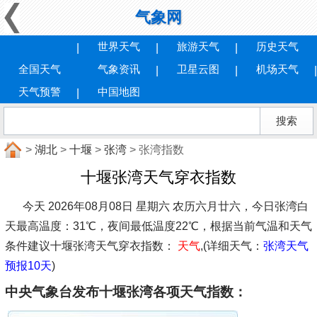
气象网
世界天气
旅游天气
历史天气
全国天气
气象资讯
卫星云图
机场天气
天气预警
中国地图
>
湖北
>
十堰
>
张湾
> 张湾指数
十堰张湾天气穿衣指数
今天 2026年08月08日 星期六 农历六月廿六，今日张湾白
天最高温度：31℃，夜间最低温度22℃，根据当前气温和天气
条件建议
十堰张湾天气穿衣指数：
天气
,(详细天气：
张湾天气
预报10天
)
中央气象台发布十堰张湾各项天气指数：