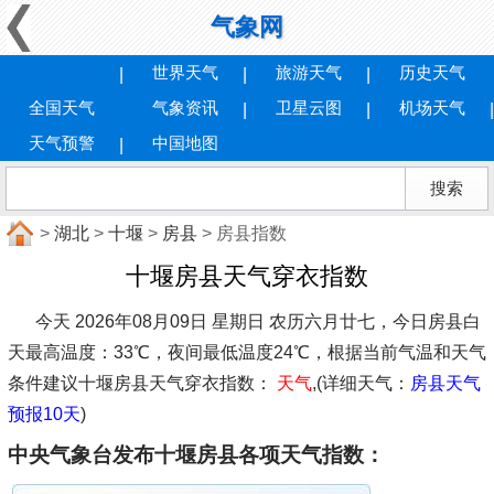
气象网
世界天气
旅游天气
历史天气
全国天气
气象资讯
卫星云图
机场天气
天气预警
中国地图
>
湖北
>
十堰
>
房县
> 房县指数
十堰房县天气穿衣指数
今天 2026年08月09日 星期日 农历六月廿七，今日房县白
天最高温度：33℃，夜间最低温度24℃，根据当前气温和天气
条件建议
十堰房县天气穿衣指数：
天气
,(详细天气：
房县天气
预报10天
)
中央气象台发布十堰房县各项天气指数：