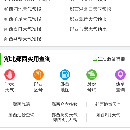
郧西涧池天气预报
郧西湖北口天气预报
郧西羊尾天气预报
郧西观音天气预报
郧西香口天气预报
郧西马安天气预报
郧西马鞍天气预报
湖北郧西实用查询
生活必备神器
15天
郧西
郧西
身份
违章
天气
区号
地图
号码
查询
郧西气温
郧西穿衣指数
郧西旅游天气
郧西油价查询
郧西历史天气
郧西8月天气
郧西9月天气