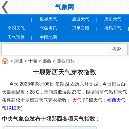
气象网
世界天气
旅游天气
历史天气
全国天气
气象资讯
卫星云图
机场天气
天气预警
中国地图
>
湖北
>
十堰
>
郧西
> 郧西指数
十堰郧西天气穿衣指数
今天 2026年08月06日 星期四 农历六月廿四，今日郧西白
天最高温度：28℃，夜间最低温度23℃，根据当前气温和天气
条件建议
十堰郧西天气穿衣指数：
天气
,(详细天气：
郧西天气
预报10天
)
中央气象台发布十堰郧西各项天气指数：