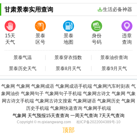
甘肃景泰实用查询
生活必备神器
15天
景泰
景泰
身份
违章
天气
区号
地图
号码
查询
景泰气温
景泰穿衣指数
景泰油价查询
景泰历史天气
景泰8月天气
景泰9月天气
气象网
气象网
气象网成语
气象网成语手机端
气象网汽车时刻表
气
象网油价
气象网句子
气象网句子手机端
气象网古诗文
气象网
气象
网古诗文手机端
气象网古诗文搜索
气象网谜语
气象网历史
气象网
历史手机端
气象网快递查询
气象网手机端
气象网 天气预报15天查查询 一周天气查询 7天天气查询
Copyright © m.qixiangwang.com 桂ICP备2022004389号-10
顶部