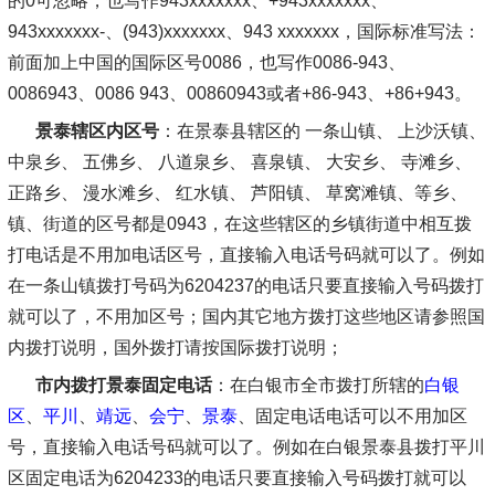
的0可忽略，也写作943xxxxxxx、+943xxxxxxx、
943xxxxxxx-、(943)xxxxxxx、943 xxxxxxx，国际标准写法：
前面加上中国的国际区号0086，也写作0086-943、
0086943、0086 943、00860943或者+86-943、+86+943。
景泰辖区内区号
：在景泰县辖区的 一条山镇、 上沙沃镇、
中泉乡、 五佛乡、 八道泉乡、 喜泉镇、 大安乡、 寺滩乡、
正路乡、 漫水滩乡、 红水镇、 芦阳镇、 草窝滩镇、等乡、
镇、街道的区号都是0943，在这些辖区的乡镇街道中相互拨
打电话是不用加电话区号，直接输入电话号码就可以了。例如
在一条山镇拨打号码为6204237的电话只要直接输入号码拨打
就可以了，不用加区号；国内其它地方拨打这些地区请参照国
内拨打说明，国外拨打请按国际拨打说明；
市内拨打景泰固定电话
：在白银市全市拨打所辖的
白银
区
、
平川
、
靖远
、
会宁
、
景泰
、固定电话电话可以不用加区
号，直接输入电话号码就可以了。例如在白银景泰县拨打平川
区固定电话为6204233的电话只要直接输入号码拨打就可以