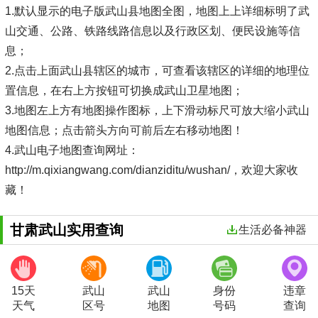
1.默认显示的电子版武山县地图全图，地图上上详细标明了武
山交通、公路、铁路线路信息以及行政区划、便民设施等信
息；
2.点击上面武山县辖区的城市，可查看该辖区的详细的地理位
置信息，在右上方按钮可切换成武山卫星地图；
3.地图左上方有地图操作图标，上下滑动标尺可放大缩小武山
地图信息；点击箭头方向可前后左右移动地图！
4.武山电子地图查询网址：
http://m.qixiangwang.com/dianziditu/wushan/，欢迎大家收
藏！
甘肃武山实用查询
生活必备神器
15天
武山
武山
身份
违章
天气
区号
地图
号码
查询