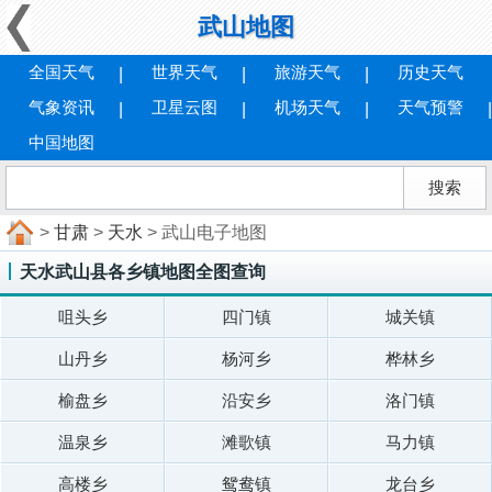
武山地图
全国天气
世界天气
旅游天气
历史天气
气象资讯
卫星云图
机场天气
天气预警
中国地图
>
甘肃
>
天水
> 武山电子地图
天水武山县各乡镇地图全图查询
咀头乡
四门镇
城关镇
山丹乡
杨河乡
桦林乡
榆盘乡
沿安乡
洛门镇
温泉乡
滩歌镇
马力镇
高楼乡
鸳鸯镇
龙台乡