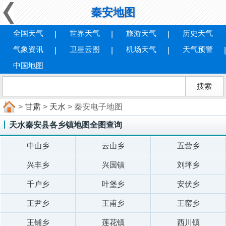
秦安地图
全国天气
世界天气
旅游天气
历史天气
气象资讯
卫星云图
机场天气
天气预警
中国地图
>
甘肃
>
天水
> 秦安电子地图
天水秦安县各乡镇地图全图查询
中山乡
云山乡
五营乡
兴丰乡
兴国镇
刘坪乡
千户乡
叶堡乡
安伏乡
王尹乡
王甫乡
王窑乡
王铺乡
莲花镇
西川镇