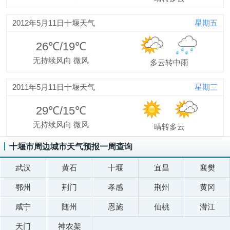
2012年5月11日十堰天气
星期五
26℃/19℃
无持续风向 微风
多云转中雨
2011年5月11日十堰天气
星期三
29℃/15℃
无持续风向 微风
晴转多云
十堰市周边城市天气预报一周查询
武汉
黄石
十堰
宜昌
襄樊
鄂州
荆门
孝感
荆州
黄冈
咸宁
随州
恩施
仙桃
潜江
天门
神农架